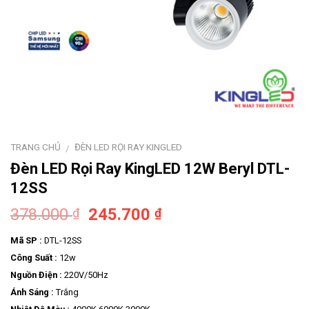
TRANG CHỦ
ĐÈN LED RỌI RAY KINGLED
/
Đèn LED Rọi Ray KingLED 12W Beryl DTL-
12SS
378.000
245.700
₫
₫
Mã SP :
DTL-12SS
Công Suất :
12w
Nguồn Điện :
220V/50Hz
Ánh Sáng :
Trắng