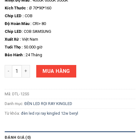
Nhiệt Độ Màu :
4000K 6000K 3000K
Kích Thước :
Ø 70*90*160
Chip LED :
COB
Độ Hoàn Màu :
CRI> 80
Chip LED:
COB SAMSUNG
Xuất Xứ :
Việt Nam
Tuổi Thọ :
50.000 giờ
Bảo Hành :
24 Tháng
Số lượng
MUA HÀNG
Mã:
DTL-12SS
Danh mục:
ĐÈN LED RỌI RAY KINGLED
Từ khóa:
đèn led rọi ray kingled 12w beryl
ĐÁNH GIÁ (0)