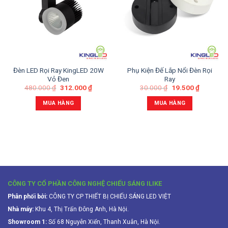
Đèn LED Rọi Ray KingLED 20W
Phụ Kiện Đế Lắp Nổi Đèn Rọi
Vỏ Đen
Ray
480.000
₫
312.000
₫
30.000
₫
19.500
₫
MUA HÀNG
MUA HÀNG
CÔNG TY CỔ PHẦN CÔNG NGHỆ CHIẾU SÁNG ILIKE
Phân phối bởi:
CÔNG TY CP THIẾT BỊ CHIẾU SÁNG LED VIỆT
Nhà máy:
Khu 4, Thị Trấn Đông Anh, Hà Nội.
Showroom 1:
Số 68 Nguyễn Xiển, Thanh Xuân, Hà Nội.