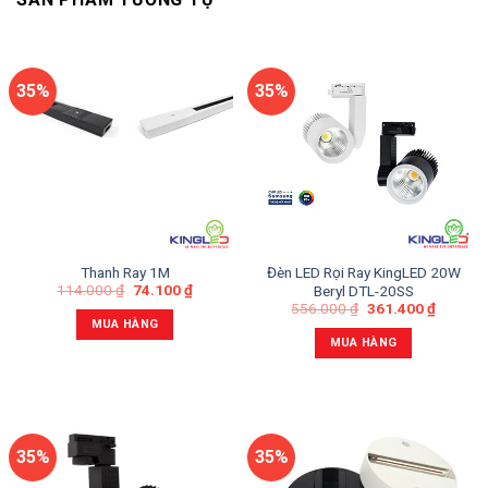
35%
35%
Thanh Ray 1M
Đèn LED Rọi Ray KingLED 20W
114.000
₫
74.100
₫
Beryl DTL-20SS
556.000
₫
361.400
₫
MUA HÀNG
MUA HÀNG
35%
35%