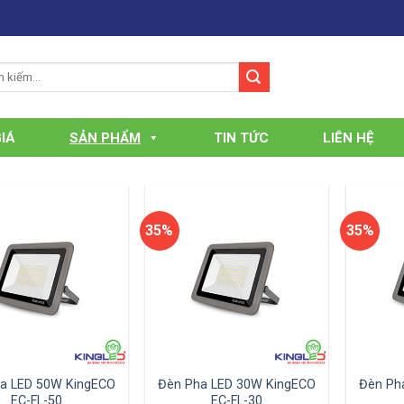
IÁ
SẢN PHẨM
TIN TỨC
LIÊN HỆ
35%
35%
a LED 50W KingECO
Đèn Pha LED 30W KingECO
Đèn Ph
EC-FL-50
EC-FL-30