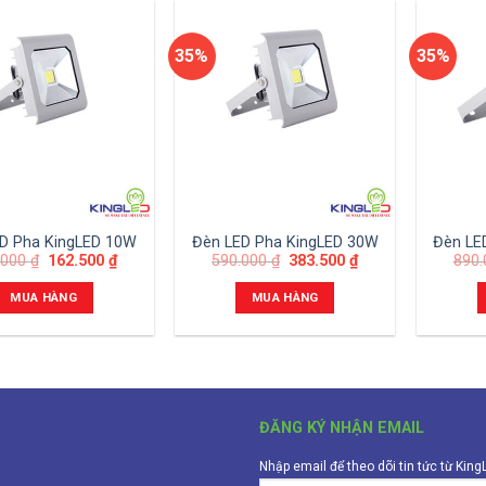
35%
35%
D Pha KingLED 10W
Đèn LED Pha KingLED 30W
Đèn LE
.000
₫
162.500
₫
590.000
₫
383.500
₫
890
MUA HÀNG
MUA HÀNG
ĐĂNG KÝ NHẬN EMAIL
Nhập email để theo dõi tin tức từ Kin