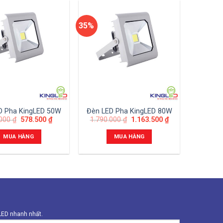
35%
D Pha KingLED 50W
Đèn LED Pha KingLED 80W
.000
₫
578.500
₫
1.790.000
₫
1.163.500
₫
MUA HÀNG
MUA HÀNG
gLED nhanh nhất.