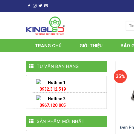
Skip
to
content
TRANG CHỦ
GIỚI THIỆU
BÁO G
TƯ VẤN BÁN HÀNG
35%
Hotline 1
0932.312.519
Hotline 2
0967.120.005
SẢN PHẨM MỚI NHẤT
Đèn Ph