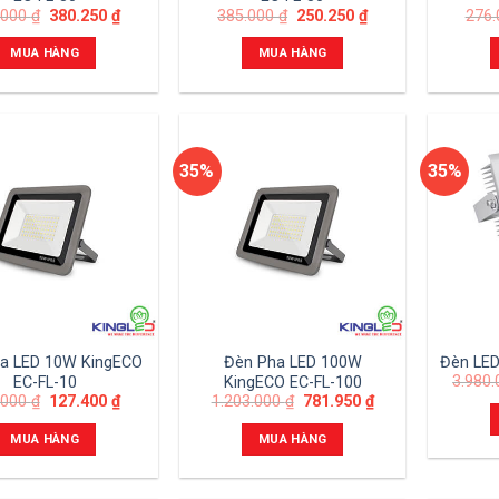
.000
₫
380.250
₫
385.000
₫
250.250
₫
276
MUA HÀNG
MUA HÀNG
35%
35%
a LED 10W KingECO
Đèn Pha LED 100W
Đèn LED
3.980
EC-FL-10
KingECO EC-FL-100
.000
₫
127.400
₫
1.203.000
₫
781.950
₫
MUA HÀNG
MUA HÀNG