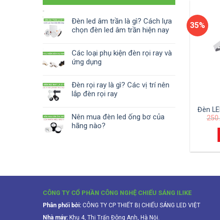
Đèn led âm trần là gì? Cách lựa
35%
chọn đèn led âm trần hiện nay
Các loại phụ kiện đèn rọi ray và
ứng dụng
Đèn rọi ray là gì? Các vị trí nên
lắp đèn rọi ray
Đèn LE
Nên mua đèn led ống bơ của
250
hãng nào?
CÔNG TY CỔ PHẦN CÔNG NGHỆ CHIẾU SÁNG ILIKE
Phân phối bởi:
CÔNG TY CP THIẾT BỊ CHIẾU SÁNG LED VIỆT
Nhà máy:
Khu 4, Thị Trấn Đông Anh, Hà Nội.