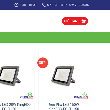
8:30 - 18:00
0932.312.519 - 0967.120.005
GIỎ HÀNG
35%
a LED 20W KingECO
Đèn Pha LED 150W
EC-FL-20
KingECO EC-FL-150