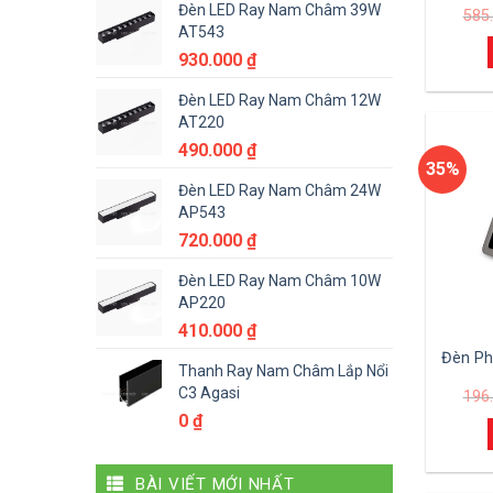
Đèn LED Ray Nam Châm 39W
585
AT543
930.000
₫
Đèn LED Ray Nam Châm 12W
AT220
490.000
₫
35%
Đèn LED Ray Nam Châm 24W
AP543
720.000
₫
Đèn LED Ray Nam Châm 10W
AP220
410.000
₫
Đèn Ph
Thanh Ray Nam Châm Lắp Nổi
C3 Agasi
196
0
₫
BÀI VIẾT MỚI NHẤT