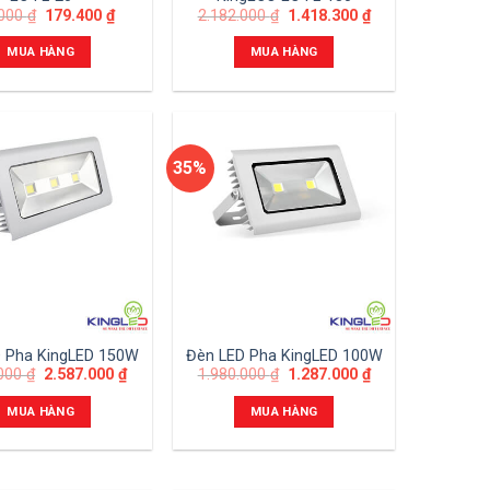
.000
₫
179.400
₫
2.182.000
₫
1.418.300
₫
MUA HÀNG
MUA HÀNG
35%
 Pha KingLED 150W
Đèn LED Pha KingLED 100W
.000
₫
2.587.000
₫
1.980.000
₫
1.287.000
₫
MUA HÀNG
MUA HÀNG