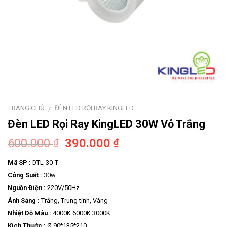
TRANG CHỦ
ĐÈN LED RỌI RAY KINGLED
/
Đèn LED Rọi Ray KingLED 30W Vỏ Trắng
600.000
390.000
₫
₫
Mã SP :
DTL-30-T
Công Suất :
30w
Nguồn Điện :
220V/50Hz
Ánh Sáng :
Trắng, Trung tính, Vàng
Nhiệt Độ Màu :
4000K 6000K 3000K
Kích Thước :
Ø 90*135*210