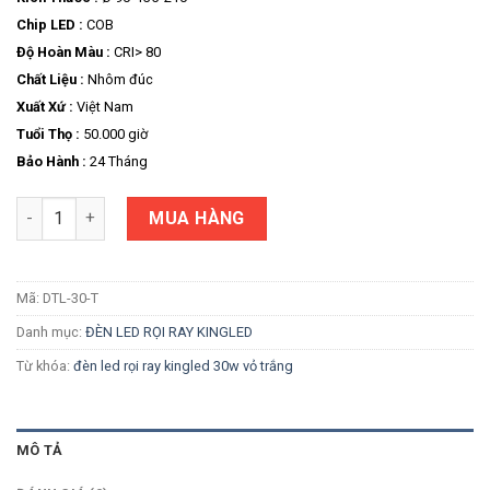
Chip LED :
COB
Độ Hoàn Màu :
CRI> 80
Chất Liệu :
Nhôm đúc
Xuất Xứ :
Việt Nam
Tuổi Thọ :
50.000 giờ
Bảo Hành :
24 Tháng
Số lượng
MUA HÀNG
Mã:
DTL-30-T
Danh mục:
ĐÈN LED RỌI RAY KINGLED
Từ khóa:
đèn led rọi ray kingled 30w vỏ trắng
MÔ TẢ