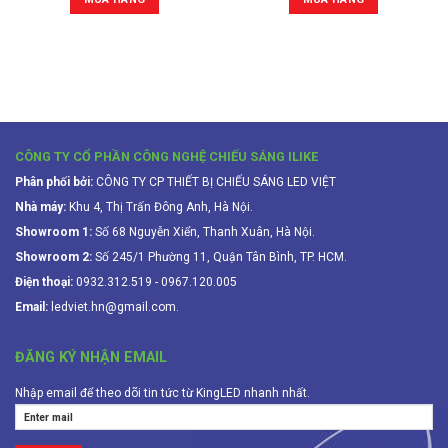
CÔNG TY CỔ PHẦN CÔNG NGHỆ CHIẾU SÁNG ILIKE
Phân phối bởi:
CÔNG TY CP THIẾT BỊ CHIẾU SÁNG LED VIỆT
Nhà máy:
Khu 4, Thị Trấn Đông Anh, Hà Nội.
Showroom 1:
Số 68 Nguyễn Xiển, Thanh Xuân, Hà Nội.
Showroom 2:
Số 245/1 Phường 11, Quận Tân Bình, TP. HCM.
Điện thoại:
0932.312.519 - 0967.120.005
Email:
ledviet.hn@gmail.com.
ĐĂNG KÝ NHẬN EMAIL
Nhập email để theo dõi tin tức từ KingLED nhanh nhất.