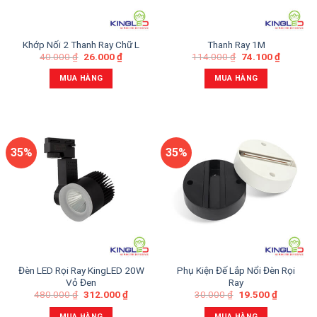
Khớp Nối 2 Thanh Ray Chữ L
Thanh Ray 1M
40.000
₫
26.000
₫
114.000
₫
74.100
₫
MUA HÀNG
MUA HÀNG
35%
35%
Đèn LED Rọi Ray KingLED 20W
Phụ Kiện Đế Lắp Nổi Đèn Rọi
Vỏ Đen
Ray
480.000
₫
312.000
₫
30.000
₫
19.500
₫
MUA HÀNG
MUA HÀNG